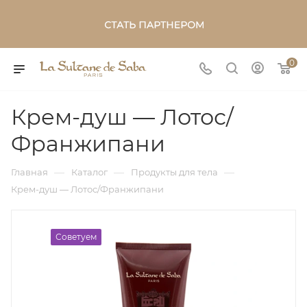
0
Крем-душ — Лотос/
Франжипани
—
—
—
Главная
Каталог
Продукты для тела
Крем-душ — Лотос/Франжипани
Советуем